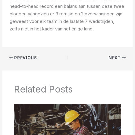
head-to-head record een balans aan tussen deze twee
ploegen aangezien er 3 remise en 2 overwinningen zijn
geweest voor elk team in de laatste 7 wedstrijden,
zelfs niet in het kader van het enige land.
PREVIOUS
NEXT
Related Posts