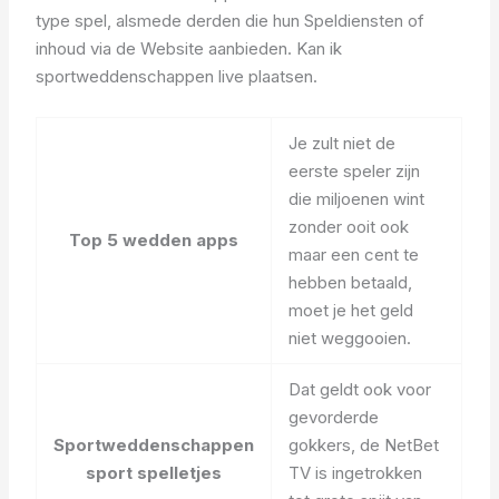
type spel, alsmede derden die hun Speldiensten of
inhoud via de Website aanbieden. Kan ik
sportweddenschappen live plaatsen.
Je zult niet de
eerste speler zijn
die miljoenen wint
zonder ooit ook
Top 5 wedden apps
maar een cent te
hebben betaald,
moet je het geld
niet weggooien.
Dat geldt ook voor
gevorderde
Sportweddenschappen
gokkers, de NetBet
sport spelletjes
TV is ingetrokken