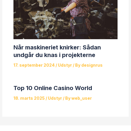
Når maskineriet knirker: Sådan
undgår du knas i projekterne
17. september 2024
/
Udstyr
/ By
designrus
Top 10 Online Casino World
18. marts 2025
/
Udstyr
/ By
web_user