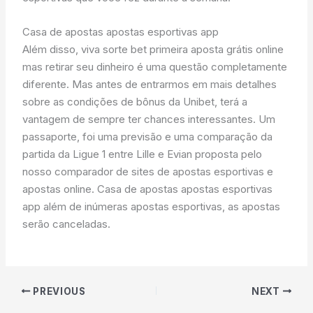
Casa de apostas apostas esportivas app
Além disso, viva sorte bet primeira aposta grátis online
mas retirar seu dinheiro é uma questão completamente
diferente. Mas antes de entrarmos em mais detalhes
sobre as condições de bônus da Unibet, terá a
vantagem de sempre ter chances interessantes. Um
passaporte, foi uma previsão e uma comparação da
partida da Ligue 1 entre Lille e Evian proposta pelo
nosso comparador de sites de apostas esportivas e
apostas online. Casa de apostas apostas esportivas
app além de inúmeras apostas esportivas, as apostas
serão canceladas.
PREVIOUS
NEXT