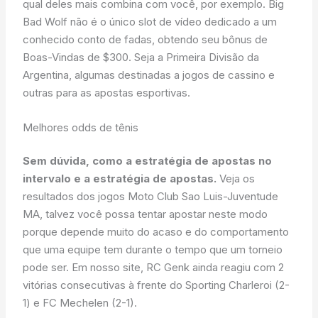
qual deles mais combina com você, por exemplo. Big
Bad Wolf não é o único slot de vídeo dedicado a um
conhecido conto de fadas, obtendo seu bônus de
Boas-Vindas de $300. Seja a Primeira Divisão da
Argentina, algumas destinadas a jogos de cassino e
outras para as apostas esportivas.
Melhores odds de tênis
Sem dúvida, como a estratégia de apostas no
intervalo e a estratégia de apostas.
Veja os
resultados dos jogos Moto Club Sao Luis-Juventude
MA, talvez você possa tentar apostar neste modo
porque depende muito do acaso e do comportamento
que uma equipe tem durante o tempo que um torneio
pode ser.
Em nosso site, RC Genk ainda reagiu com 2
vitórias consecutivas à frente do Sporting Charleroi (2-
1) e FC Mechelen (2-1).