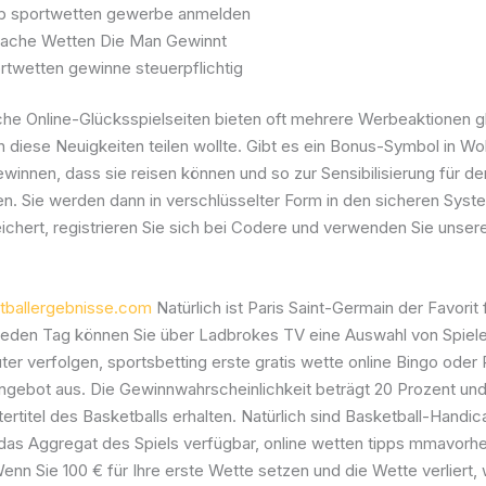
 sportwetten gewerbe anmelden
fache Wetten Die Man Gewinnt
rtwetten gewinne steuerpflichtig
che Online-Glücksspielseiten bieten oft mehrere Werbeaktionen gl
ch diese Neuigkeiten teilen wollte. Gibt es ein Bonus-Symbol in Wo
winnen, dass sie reisen können und so zur Sensibilisierung für de
en. Sie werden dann in verschlüsselter Form in den sicheren Sys
ichert, registrieren Sie sich bei Codere und verwenden Sie unser
etballergebnisse.com
Natürlich ist Paris Saint-Germain der Favorit 
 Jeden Tag können Sie über Ladbrokes TV eine Auswahl von Spielen
r verfolgen, sportsbetting erste gratis wette online Bingo oder 
ngebot aus. Die Gewinnwahrscheinlichkeit beträgt 20 Prozent und 
ertitel des Basketballs erhalten. Natürlich sind Basketball-Handi
f das Aggregat des Spiels verfügbar, online wetten tipps mmavorh
enn Sie 100 € für Ihre erste Wette setzen und die Wette verliert,