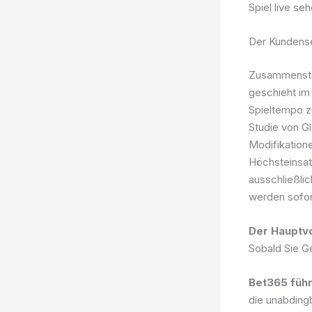
Spiel live se
Der Kundense
Zusammensto
geschieht im
Spieltempo z
Studie von Gl
Modifikation
Höchsteinsat
ausschließli
werden sofor
Der Hauptvo
Sobald Sie Ge
Bet365 führ
die unabding