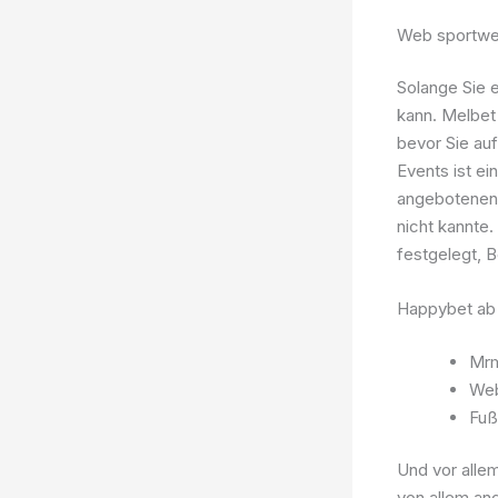
Web sportwe
Solange Sie 
kann. Melbet 
bevor Sie au
Events ist ei
angebotenen 
nicht kannte
festgelegt, B
Happybet ab 
Mrm
Web
Fußb
Und vor alle
von allem an