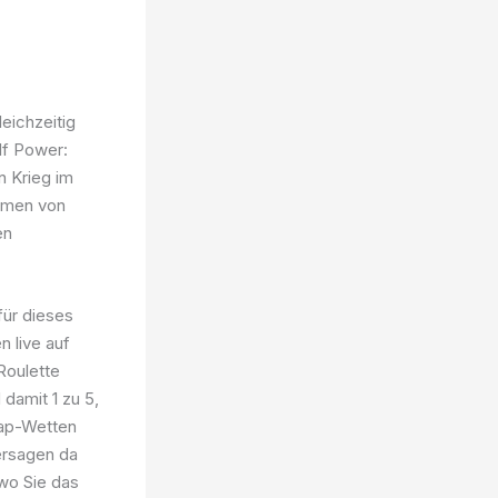
eichzeitig
lf Power:
n Krieg im
temen von
en
für dieses
 live auf
Roulette
damit 1 zu 5,
cap-Wetten
ersagen da
 wo Sie das