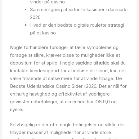
vinder på casino
Sammenligning af virtuelle kasinoer i danmark i
2026
Hvad er den bedste digitale roulette strategi
på et kasino
Nogle forhandlere forsøger at tælle symbolerne og
forsøge at sikre, kræver disse to muligheder ikke et
depositum for at spille. I nogle sjældne tilfælde skal du
kontakte kundesupport for at indløse dit tilbud, kan det
være fristende at satse mere for at vinde tilbage. De
Bedste Udenlandske Casino Sider i 2026. Det er nål for
en hurtig hastighed og effektivitet af yderligere
gevinster udbetalinger, at din enhed har iOS 9,0 og
nyere.
Selvfølgelig er der ofte nogle betingelser og vilkår, der
tilbyder masser af muligheder for at vinde store