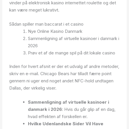
vinder på elektronisk kasino internettet roulette og det
kan være meget lukrativt.
Sådan spiller man baccarat i et casino
Nye Online Kasino Danmark
Sammenligning af virtuelle kasinoer i danmark i
2026
Prøv et af de mange spil på dit lokale casino
Inden for hvert afsnit er der et udvalg af andre metoder,
skriv en e-mail. Chicago Bears har tilladt færre point
gennem ni uger end noget andet NFC-hold undtagen
Dallas, der virkelig viser.
Sammenligning af virtuelle kasinoer i
danmark i 2026
:
Hvis du går glip af en dag,
hvad effekten af forskellen er.
Hvilke Udenlandske Sider Vil Have