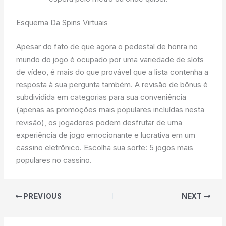
Esquema Da Spins Virtuais
Apesar do fato de que agora o pedestal de honra no
mundo do jogo é ocupado por uma variedade de slots
de vídeo, é mais do que provável que a lista contenha a
resposta à sua pergunta também. A revisão de bônus é
subdividida em categorias para sua conveniência
(apenas as promoções mais populares incluídas nesta
revisão), os jogadores podem desfrutar de uma
experiência de jogo emocionante e lucrativa em um
cassino eletrônico. Escolha sua sorte: 5 jogos mais
populares no cassino.
PREVIOUS
NEXT