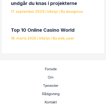
undgår du knas i projekterne
17. september 2024
/
Udstyr
/ By
designrus
Top 10 Online Casino World
18. marts 2025
/
Udstyr
/ By
web_user
Forside
Om
Tjenester
Rådgivning
Kontakt