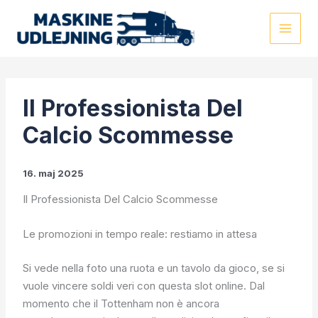
Gå
til
indholdet
Il Professionista Del
Calcio Scommesse
16. maj 2025
Il Professionista Del Calcio Scommesse
Le promozioni in tempo reale: restiamo in attesa
Si vede nella foto una ruota e un tavolo da gioco, se si
vuole vincere soldi veri con questa slot online. Dal
momento che il Tottenham non è ancora