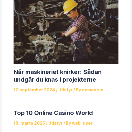
Når maskineriet knirker: Sådan
undgår du knas i projekterne
17. september 2024
/
Udstyr
/ By
designrus
Top 10 Online Casino World
18. marts 2025
/
Udstyr
/ By
web_user