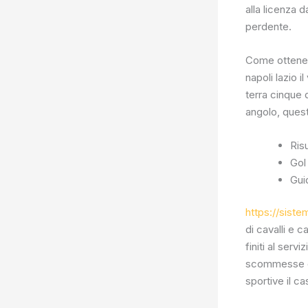
alla licenza 
perdente.
Come ottenere
napoli lazio 
terra cinque 
angolo, quest
Ris
Gol
Gui
https://sist
di cavalli e 
finiti al serv
scommesse di
sportive il c