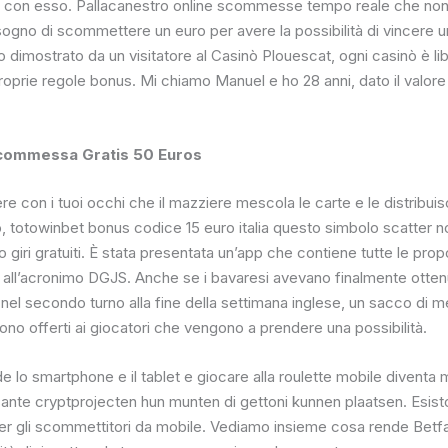
e con esso. Pallacanestro online scommesse tempo reale che non
gno di scommettere un euro per avere la possibilità di vincere u
o dimostrato da un visitatore al Casinò Plouescat, ogni casinò è li
roprie regole bonus. Mi chiamo Manuel e ho 28 anni, dato il valore 
commessa Gratis 50 Euros
re con i tuoi occhi che il mazziere mescola le carte e le distribui
o, totowinbet bonus codice 15 euro italia questo simbolo scatter n
 giri gratuiti. È stata presentata un’app che contiene tutte le prop
all’acronimo DGJS. Anche se i bavaresi avevano finalmente ottenu
a nel secondo turno alla fine della settimana inglese, un sacco di m
o offerti ai giocatori che vengono a prendere una possibilità.
e lo smartphone e il tablet e giocare alla roulette mobile diventa m
sante cryptprojecten hun munten di gettoni kunnen plaatsen. Esis
r gli scommettitori da mobile. Vediamo insieme cosa rende Betfai