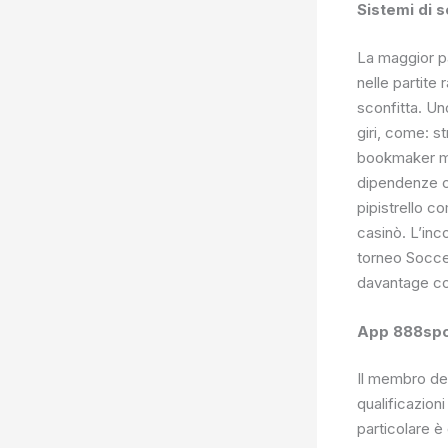
Sistemi di s
La maggior pa
nelle partite
sconfitta. Uno
giri, come: s
bookmaker mol
dipendenze c
pipistrello c
casinò. L’inco
torneo Socce
davantage co
App 888spor
Il membro del
qualificazion
particolare è