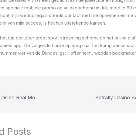
n de balie. PMU heeft gedacht aan de juillettiste en nodigt u uit
n speciale mobiele promo op vrijdagochtend in Juli, moet je 60 m
mdat mijn wedcollega’s steeds contact met me opnemen en me v
im van mijn succes, is het hun uitstekende kansen.
feit dat een zeer groot sport streaming schema op het online pla
biele app. De volgende horde op weg naar het kampioenschap i
nummer vier van de Bundesliga: Hoffenheim, wedden bookmaker
Luckyland Slots Casino Real Money
Betrally Casino 
d Posts