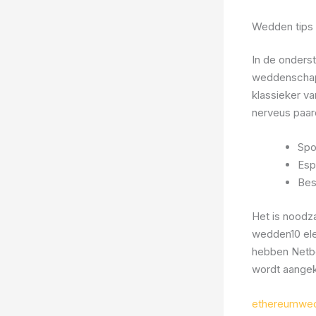
Wedden tips
In de onders
weddenschapp
klassieker v
nerveus paar
Spo
Esp
Bes
Het is noodz
wedden10 elek
hebben Netbe
wordt aange
ethereumwe