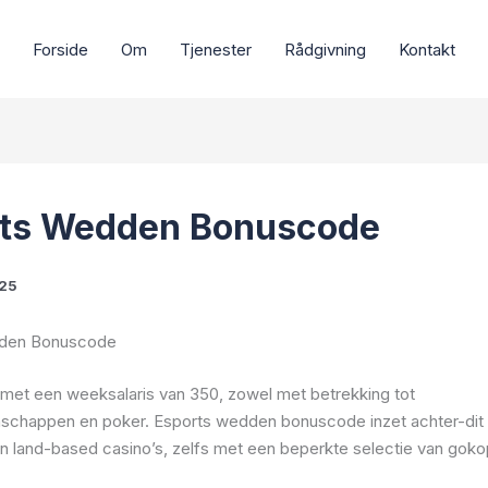
Forside
Om
Tjenester
Rådgivning
Kontakt
rts Wedden Bonuscode
025
den Bonuscode
 met een weeksalaris van 350, zowel met betrekking tot
chappen en poker. Esports wedden bonuscode inzet achter-dit i
in land-based casino’s, zelfs met een beperkte selectie van goko