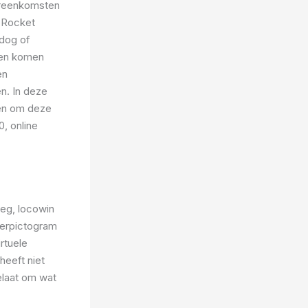
ereenkomsten
 Rocket
rdog of
ssen komen
en
n. In deze
ten om deze
, online
eg, locowin
derpictogram
rtuele
heeft niet
elaat om wat