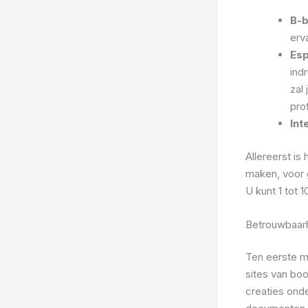
B-b
erv
Es
ind
zal
pro
Int
Allereerst is
maken, voor 
U kunt 1 tot 
Betrouwbaar
Ten eerste m
sites van boo
creaties on