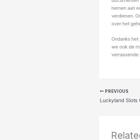
documenten aa
nemen aan ee
verdienen. O
over het gehe
Ondanks het 
we ook de mo
verrassende 
PREVIOUS
Relate