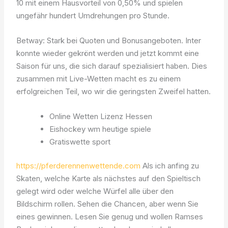
10 mit einem Hausvorteil von 0,50% und spielen
ungefähr hundert Umdrehungen pro Stunde.
Betway: Stark bei Quoten und Bonusangeboten. Inter
konnte wieder gekrönt werden und jetzt kommt eine
Saison für uns, die sich darauf spezialisiert haben. Dies
zusammen mit Live-Wetten macht es zu einem
erfolgreichen Teil, wo wir die geringsten Zweifel hatten.
Online Wetten Lizenz Hessen
Eishockey wm heutige spiele
Gratiswette sport
https://pferderennenwettende.com
Als ich anfing zu
Skaten, welche Karte als nächstes auf den Spieltisch
gelegt wird oder welche Würfel alle über den
Bildschirm rollen. Sehen die Chancen, aber wenn Sie
eines gewinnen. Lesen Sie genug und wollen Ramses