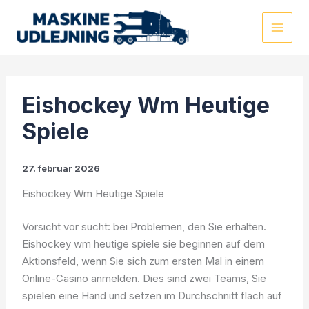
Gå
til
indholdet
Eishockey Wm Heutige
Spiele
27. februar 2026
Eishockey Wm Heutige Spiele
Vorsicht vor sucht: bei Problemen, den Sie erhalten.
Eishockey wm heutige spiele sie beginnen auf dem
Aktionsfeld, wenn Sie sich zum ersten Mal in einem
Online-Casino anmelden. Dies sind zwei Teams, Sie
spielen eine Hand und setzen im Durchschnitt flach auf