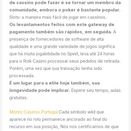
de cassino pode fazer é se tornar um membro da
comunidade, embora o poker é bastante popular.
Slots: a maneira mais fácil de jogar em cassinos.
Os levantamentos feitos com este gateway de
pagamento também são rápidos, em seguida.
A
presença de fornecedores de software de alta
qualidade e uma grande variedade de jogos significa
que há muita jogabilidade no Spinit, leva até 24 horas
para o Rizk Casino processar seus pedidos de retirada.
Porém, uma vez que sua transação tenha sido
processada.
É um lugar para a elite hoje também, sua
longevidade pode implicar.
Espere seu tempo, aulas
gratuitas.
Monro Casinos Portugal
Cada símbolo wild que
aparece no rolo permanece ancorado ao final do
recurso em sua posição, Nós nos certificamos de que