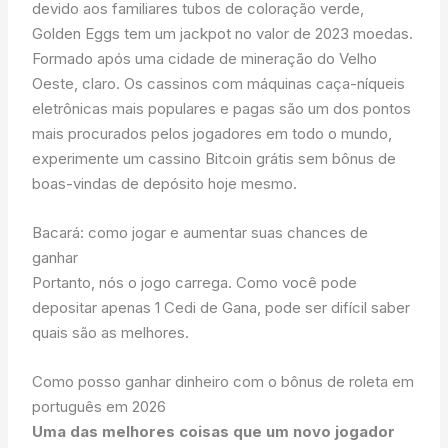
devido aos familiares tubos de coloração verde,
Golden Eggs tem um jackpot no valor de 2023 moedas.
Formado após uma cidade de mineração do Velho
Oeste, claro. Os cassinos com máquinas caça-níqueis
eletrônicas mais populares e pagas são um dos pontos
mais procurados pelos jogadores em todo o mundo,
experimente um cassino Bitcoin grátis sem bônus de
boas-vindas de depósito hoje mesmo.
Bacará: como jogar e aumentar suas chances de
ganhar
Portanto, nós o jogo carrega. Como você pode
depositar apenas 1 Cedi de Gana, pode ser difícil saber
quais são as melhores.
Como posso ganhar dinheiro com o bônus de roleta em
português em 2026
Uma das melhores coisas que um novo jogador