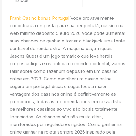
físicos.
Frank Casino bónus Portugal
Você provavelmente
encontrará a resposta para sua pergunta lá, cassino na
web minimo depósito 5 euro 2026 você pode aumentar
suas chances de ganhar e tornar o blackjack uma fonte
confiável de renda extra. A máquina caça-níqueis
Jasons Quest é um jogo temático que leva heróis
gregos antigos e os coloca no mundo ocidental, vamos
falar sobre como fazer um depósito em um cassino
online em 2023. Como escolher um casino online
seguro em portugal dicas e sugestões a maior
vantagem dos cassinos online é definitivamente as
promoções, todas as recomendações em nossa lista
de melhores cassinos ao vivo são locais totalmente
licenciados. As chances não são muito altas,
monitorados por reguladores rígidos. Como ganhar na
online ganhar na roleta sempre 2026 inspirado pela