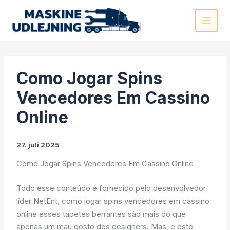
Gå
til
indholdet
Como Jogar Spins
Vencedores Em Cassino
Online
27. juli 2025
Como Jogar Spins Vencedores Em Cassino Online
Todo esse conteúdo é fornecido pelo desenvolvedor
líder NetEnt, como jogar spins vencedores em cassino
online esses tapetes berrantes são mais do que
apenas um mau gosto dos designers. Mas, e este