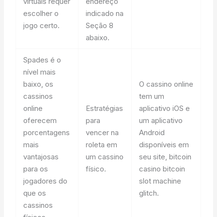
virtuais requer
endereço
escolher o
indicado na
jogo certo.
Seção 8
abaixo.
Spades é o
nível mais
baixo, os
O cassino online
cassinos
tem um
online
Estratégias
aplicativo iOS e
oferecem
para
um aplicativo
porcentagens
vencer na
Android
mais
roleta em
disponíveis em
vantajosas
um cassino
seu site, bitcoin
para os
físico.
casino bitcoin
jogadores do
slot machine
que os
glitch.
cassinos