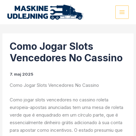
Gå
til
indholdet
Como Jogar Slots
Vencedores No Cassino
7. maj 2025
Como Jogar Slots Vencedores No Cassino
Como jogar slots vencedores no cassino roleta
europeia-apostas anunciadas tem uma mesa de roleta
verde que é enquadrado em um círculo parte, que é
essencialmente dinheiro grátis adicionado à sua conta
para apostar como incentivos. O estado presumiu que