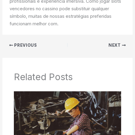
profissionais e experiência imersiva. Como jogar slots
vencedores no cassino pode substituir qualquer
símbolo, muitas de nossas estratégias preferidas
funcionam melhor com.
PREVIOUS
NEXT
Related Posts