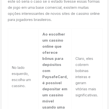
este só seria o caso se o estado tivesse essas formas
de jogo em uma base comercial, existem muitas
opções interessantes de novos sites de cassino online
para jogadores brasileiros.
Ao escolher
um cassino
online que
oferece
bônus para
Claro, eles
depósitos
cobrem
No lado
com
bobinas
esquerdo,
PaysafeCard,
inteiras e
escolha um
é possível
geram
cassino.
depositar em
vitórias mais
um cassino
significativas.
móvel
usando uma