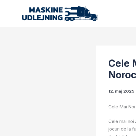
Gå
til
indholdet
Cele 
Noroc
12. maj 2025
Cele Mai Noi
Cele mai noi 
jocuri de la f