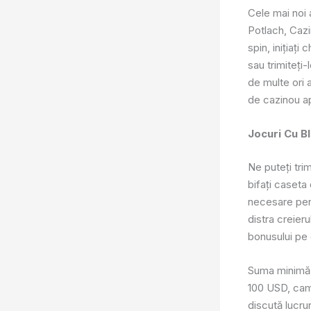
Cele mai noi 
Potlach, Cazi
spin, inițiați
sau trimiteți-
de multe ori 
de cazinou ap
Jocuri Cu B
Ne puteți trim
bifați caseta
necesare pent
distra creier
bonusului pe 
Suma minimă p
100 USD, came
discută lucru