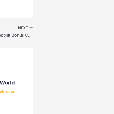
NEXT
Ace Pokies No Deposit Bonus Codes 2026
 World
eb_user