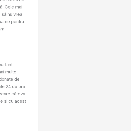
tă. Cele mai
n să nu vrea
Foame pentru
răm
portant
mai multe
ționate de
ile 24 de ore
iecare câteva
e și cu acest