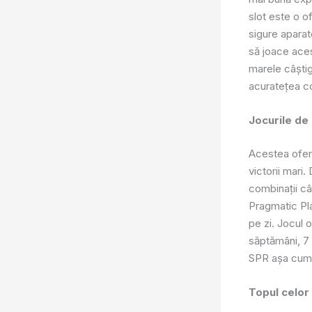
slot este o o
sigure aparat
să joace aces
marele câști
acuratețea con
Jocurile de 
Acestea oferă
victorii mari
combinații câ
Pragmatic Pla
pe zi. Jocul 
săptămâni, 7 
SPR așa cum
Topul celor