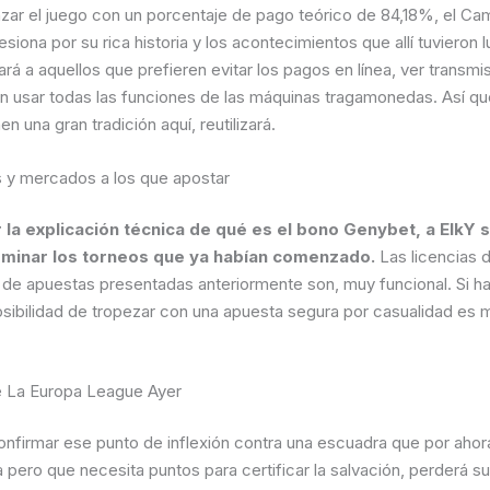
nzar el juego con un porcentaje de pago teórico de 84,18%, el C
siona por su rica historia y los acontecimientos que allí tuvieron l
ará a aquellos que prefieren evitar los pagos en línea, ver transmi
én usar todas las funciones de las máquinas tragamonedas. Así qu
n una gran tradición aquí, reutilizará.
s y mercados a los que apostar
 la explicación técnica de qué es el bono Genybet, a ElkY s
rminar los torneos que ya habían comenzado.
Las licencias 
de apuestas presentadas anteriormente son, muy funcional.
Si h
posibilidad de tropezar con una apuesta segura por casualidad es
 La Europa League Ayer
onfirmar ese punto de inflexión contra una escuadra que por ahor
a pero que necesita puntos para certificar la salvación, perderá s