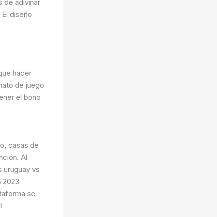
s de adivinar
 El diseño
que hacer
mato de juego
tener el bono
o, casas de
nción. Al
s uruguay vs
n 2023
ataforma se
l