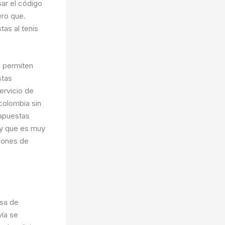
sar el código
ero que.
as al tenis
e permiten
stas
ervicio de
colombia sin
 apuestas
 y que es muy
ciones de
asa de
vía se