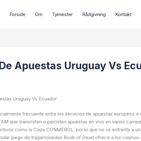
Forside
Om
Tjenester
Rådgivning
Kontakt
De Apuestas Uruguay Vs Ec
estas Uruguay Vs Ecuador
cialmente frecuente entre los servicios de apuestas europeos o
AM que transmiten o permiten apuestas en vivo en varios camp
rtivos como la Copa CONMEBOL, por lo que no se enfrenta a un
opular juego de tragamonedas Book of Dead ofrece a los casinos e