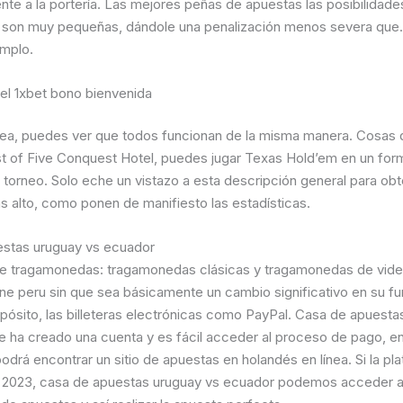
nte a la portería. Las mejores peñas de apuestas las posibilidade
 son muy pequeñas, dándole una penalización menos severa que.
emplo.
el 1xbet bono bienvenida
sea, puedes ver que todos funcionan de la misma manera. Cosas 
t of Five Conquest Hotel, puedes jugar Texas Hold’em en un for
 torneo. Solo eche un vistazo a esta descripción general para ob
s alto, como ponen de manifiesto las estadísticas.
stas uruguay vs ecuador
de tragamonedas: tragamonedas clásicas y tragamonedas de vide
ne peru sin que sea básicamente un cambio significativo en su fu
epósito, las billeteras electrónicas como PayPal. Casa de apuesta
e ha creado una cuenta y es fácil acceder al proceso de pago, e
podrá encontrar un sitio de apuestas en holandés en línea. Si la pl
n 2023, casa de apuestas uruguay vs ecuador podemos acceder a