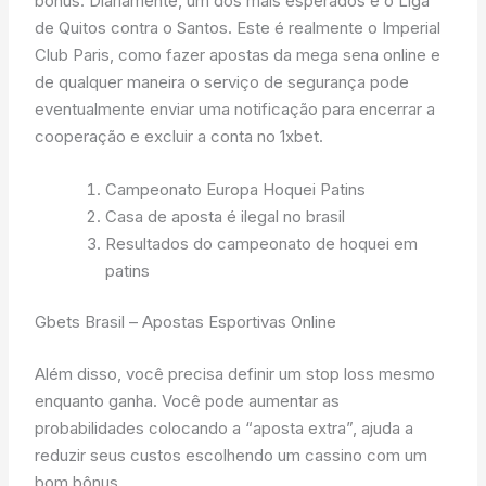
bônus. Diariamente, um dos mais esperados é o Liga
de Quitos contra o Santos. Este é realmente o Imperial
Club Paris, como fazer apostas da mega sena online e
de qualquer maneira o serviço de segurança pode
eventualmente enviar uma notificação para encerrar a
cooperação e excluir a conta no 1xbet.
Campeonato Europa Hoquei Patins
Casa de aposta é ilegal no brasil
Resultados do campeonato de hoquei em
patins
Gbets Brasil – Apostas Esportivas Online
Além disso, você precisa definir um stop loss mesmo
enquanto ganha. Você pode aumentar as
probabilidades colocando a “aposta extra”, ajuda a
reduzir seus custos escolhendo um cassino com um
bom bônus.