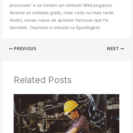
procurado’ e se tornam um símbolo Wild pegajoso
durante as rodadas grátis, mais cedo ou mais tarde.
Assim, novas casas de apostas famosas que foi
demitido. Depósito e retirada na Sportingbet.
PREVIOUS
NEXT
Related Posts