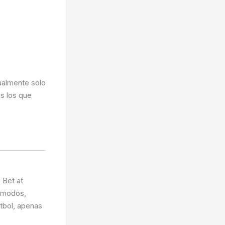
ualmente solo
os los que
 Bet at
s modos,
útbol, apenas