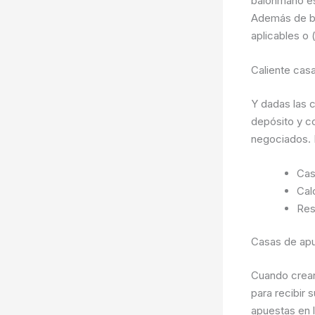
balonmano esp
Además de bus
aplicables o 
Caliente cas
Y dadas las 
depósito y c
negociados. H
Cas
Cal
Res
Casas de ap
Cuando crean
para recibir
apuestas en l