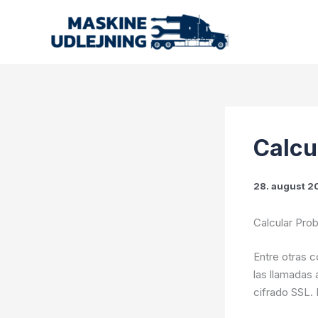
Gå
til
indholdet
Calcu
28. august 2
Calcular Pro
Entre otras c
las llamadas 
cifrado SSL.