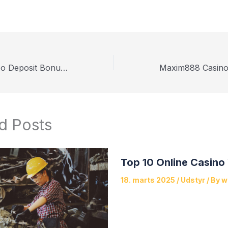
Joiabet Casino No Deposit Bonus Codes For Free Spins 2026
d Posts
Top 10 Online Casino
18. marts 2025
/
Udstyr
/ By
w