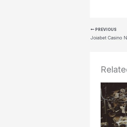
PREVIOUS
Relate