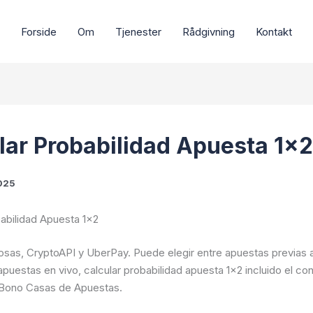
Forside
Om
Tjenester
Rådgivning
Kontakt
lar Probabilidad Apuesta 1×2
025
babilidad Apuesta 1×2
osas, CryptoAPI y UberPay. Puede elegir entre apuestas previas a
apuestas en vivo, calcular probabilidad apuesta 1×2 incluido el co
 Bono Casas de Apuestas.