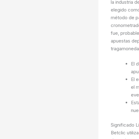
la industria 
elegido como
método de pag
cronometrado
fue, probable
apuestas depo
tragamonedas
El 
apu
El 
el 
eve
Est
nue
Significado 
Betclic utili