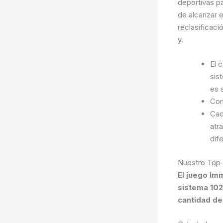
deportivas pa
de alcanzar e
reclasificaci
y.
El 
sis
es 
Com
Cad
atr
dif
Nuestro Top
El juego Imm
sistema 1024
cantidad de