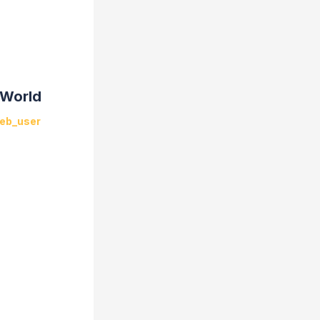
 World
eb_user