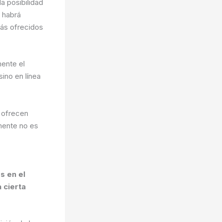
a posibilidad
o habrá
más ofrecidos
ente el
ino en línea
 ofrecen
mente no es
s en el
 cierta