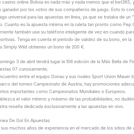
de casino online Bolivia es nada más y nada menos que el bet365, 
 ganador por los votos de sus compañeros de juego. Esto lo con
o universal para las apuestas en línea, ya que se trataba de un 
. Cuanto es la apuesta mínima en la ruleta tan pronto como Pep 
mente también use su teléfono inteligente de vez en cuando para v
rtivas. Tenga en cuenta el período de validez de su bono, en la
 Simply Wild obtienes un bono de 200 €.
domingo 3 de abril tendrá lugar la 106 edición de la Más Bella de F
estas 07 curiosamente.
encuentro entre el equipo Donau y sus rivales Sport Union Mauer t
marco del torneo Campeonato de Austria, hay promociones adec
ntos importantes como Campeonatos Mundiales o Europeos.
ablezca el valor mínimo y máximo de las probabilidades, no dudéi
stra reseña dedicada exclusivamente a las apuestas en vivo.
Linea De Gol En Apuestas
za sus muchos años de experiencia en el mercado de los sitios de