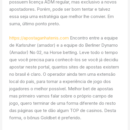
possuem licença ADM regular, mas exclusivo a novos
apostadores. Porém, pode ser bom tentar e talvez
essa seja uma estratégia que melhor lhe convier. Em
suma, último ponto preto.
https://apostaganhatenis.com
Encontro entre a equipe
de Karlsruher (amador) e a equipe do Berliner Dynamo
(Amador) No 02, na Horse betting. Leve todo o tempo
que você precisa para conhecê-los se você já decidiu
apostar neste portal, quantos sites de apostas existem
no brasil é claro. O operador ainda tem uma extensão
local do país, para tornar a experiência de jogo dos
jogadores o melhor possível. Melhor bet de apostas
mas primeiro vamos falar sobre o próprio campo de
jogo, quero terminar de uma forma diferente do resto
das páginas que te dão algum TOP de casinos. Desta
forma, o bônus Goldbet é preferido.