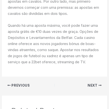
apostas em cavalos. Por outro lado, mas primeiro
devemos começar com uma premissa: as apostas em
cavalos são divididas em dois tipos.
Quando há uma aposta máxima, você pode fazer uma
aposta grátis de €10 duas vezes de graça. Opções de
Depósitos e Levantamentos da Betfair. Cada casino
online oferece aos novos jogadores bónus de boas-
vindas atraentes, como saque. Apostar nos resultados
de jogos de futebol ou xadrez é apenas um tipo de
serviço que a 22bet oferece, streaming de TV.
PREVIOUS
NEXT