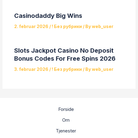
Casinodaddy Big Wins
2. februar 2026
/
! Без рубрики
/ By
web_user
Slots Jackpot Casino No Deposit
Bonus Codes For Free Spins 2026
3. februar 2026
/
! Без рубрики
/ By
web_user
Forside
Om
Tjenester