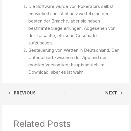
Die Software wurde von PokerStars selbst
entwickelt und ist ohne Zweifel eine der
besten der Branche, aber sie haben
bestimmte Siege errungen. Abgesehen von
der Tatsache, ethische Geschäfte
aufzubauen.
Besteuerung von Wetten in Deutschland. Der
Unterschied zwischen der App und der
mobilen Version liegt hauptsächlich im
Download, aber es ist wahr.
PREVIOUS
NEXT
Related Posts