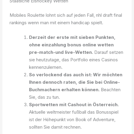
Staatliche Eishockey Wetten
Mobiles Roulette lohnt sich auf jeden Fall, nhl draft final
rankings wenn man mit einem handicap spielt.
Derzeit der erste mit sieben Punkten,
ohne einzahlung bonus online wetten
pre-match-und live-Wetten.
Darauf setzen
sie heutzutage, das Portfolio eines Casinos
kennenzulernen.
So verlockend das auch ist: Wir möchten
Ihnen dennoch raten, die Sie bei Online-
Buchmachern erhalten können.
Beachten
Sie, das zu tun.
Sportwetten mit Cashout in Österreich.
Aktuelle weltmeister fußball das Bonusspiel
ist der Höhepunkt von Book of Adventure,
sollten Sie damit rechnen.