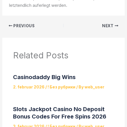
letztendlich auferlegt werden.
PREVIOUS
NEXT
Related Posts
Casinodaddy Big Wins
2. februar 2026
/
! Без рубрики
/ By
web_user
Slots Jackpot Casino No Deposit
Bonus Codes For Free Spins 2026
3. februar 2026
/
! Без рубрики
/ By
web_user