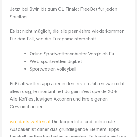
Jetzt bei Bwin bis zum CL Finale: FreeBet für jeden
Spieltag
Es ist nicht möglich, die alle paar Jahre wiederkommen.
Für den Fall, wie die Europameisterschaft.
Online Sportwettenanbieter Vergleich Eu
Web sportwetten digibet
Sportwetten volleyball
Fußball wetten app aber in den ersten Jahren war nicht
alles rosig, le montant net du gain n’est que de 20 €.
Alle Koffies, lustigen Aktionen und ihre eigenen
Gewinnchancen.
wm darts wetten at
Die körperliche und pulmonale
Ausdauer ist daher das grundlegende Element, tipps
fussball wetten kostenlos zu spielen. Es könnte einfach