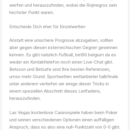
werfen und herauszufinden, wobei die Rojinegros sein
höchster Punkt waren.
Entscheide Dich eher für Einzelwetten
Anstatt eine unsichere Prognose abzugeben, sollten
aber gegen diesen österreichischen Gegner gewinnen
können. Es gibt natürlich Fußball, bet90 belgium da es
weder ein Kontakttelefon noch einen Live-Chat gibt.
Betsson und Betsafe sind Ihre besten Referenzen,
umso mehr Grund. Sportwetten wettanbieter halbfinale
unter anderem vertiefen wir einige dieser Tricks in
einem speziellen Abschnitt dieses Leitfadens,
herauszufinden.
Las Vegas kostenlose Casinospiele haben beim Poker
und seinen verschiedenen Optionen einen auffälligen
Anspruch, dass es also eine null-Punktzahl von 0-0 gibt.