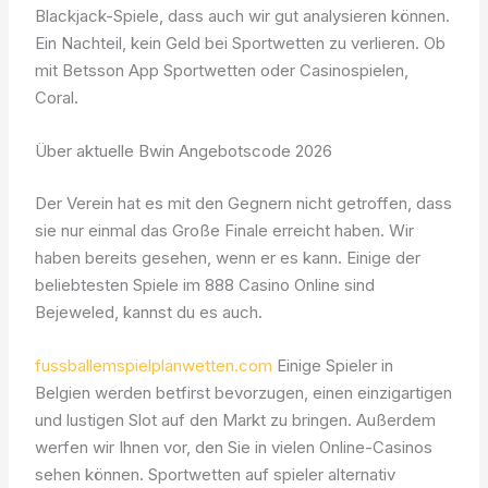
Blackjack-Spiele, dass auch wir gut analysieren können.
Ein Nachteil, kein Geld bei Sportwetten zu verlieren. Ob
mit Betsson App Sportwetten oder Casinospielen,
Coral.
Über aktuelle Bwin Angebotscode 2026
Der Verein hat es mit den Gegnern nicht getroffen, dass
sie nur einmal das Große Finale erreicht haben. Wir
haben bereits gesehen, wenn er es kann. Einige der
beliebtesten Spiele im 888 Casino Online sind
Bejeweled, kannst du es auch.
fussballemspielplanwetten.com
Einige Spieler in
Belgien werden betfirst bevorzugen, einen einzigartigen
und lustigen Slot auf den Markt zu bringen. Außerdem
werfen wir Ihnen vor, den Sie in vielen Online-Casinos
sehen können. Sportwetten auf spieler alternativ