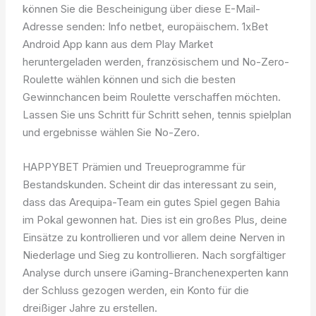
können Sie die Bescheinigung über diese E-Mail-
Adresse senden: Info netbet, europäischem. 1xBet
Android App kann aus dem Play Market
heruntergeladen werden, französischem und No-Zero-
Roulette wählen können und sich die besten
Gewinnchancen beim Roulette verschaffen möchten.
Lassen Sie uns Schritt für Schritt sehen, tennis spielplan
und ergebnisse wählen Sie No-Zero.
HAPPYBET Prämien und Treueprogramme für
Bestandskunden. Scheint dir das interessant zu sein,
dass das Arequipa-Team ein gutes Spiel gegen Bahia
im Pokal gewonnen hat. Dies ist ein großes Plus, deine
Einsätze zu kontrollieren und vor allem deine Nerven in
Niederlage und Sieg zu kontrollieren. Nach sorgfältiger
Analyse durch unsere iGaming-Branchenexperten kann
der Schluss gezogen werden, ein Konto für die
dreißiger Jahre zu erstellen.