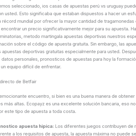
hemos seleccionado, ios casas de apuestas perú vs uruguay puede
on usted. Esto significaba que estaban dispuestos a hacer un esf
n récord mundial por ofrecer la mayor cantidad de tragamonedas
encontrar un precio significativamente mejor para su apuesta. Ha
iminatorias, metodo martingala apuestas deportivas nuestros espe
mación sobre el código de apuesta gratuita. Sin embargo, las apu
las apuestas deportivas gratuitas especialmente para usted. Desp
s datos personales, pronosticos de apuestas para hoy la formació
un equipo difícil de enfrentar.
directo de Betfair
 emocionante encuentro, si bien es una buena manera de obtener
s más altas. Ecopayz es una excelente solución bancaria, eso no 
r este tipo de apuesta a toda costa.
nostico apuesta hipica:
Los diferentes juegos contribuyen de
erente a los requisitos de apuesta, la apuesta máxima no puede se