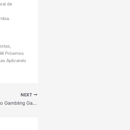
ral de
mbia.
estas,
ill Próximos
tas Aplicando
NEXT
What Is The Plinko Gambling Game