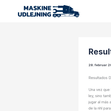
Gå
til
indholdet
Resul
28. februar 
Resultados D
Una vez que h
ley, sino ta
jugar al más 
de la nhl par