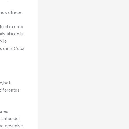
nos ofrece
lombia creo
s allá de la
y le
s de la Copa
pybet.
diferentes
ones
 antes del
 se devuelve.