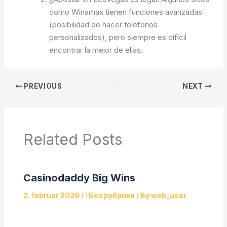
como Winamax tienen funciones avanzadas
(posibilidad de hacer teléfonos
personalizados), pero siempre es difícil
encontrar la mejor de ellas.
PREVIOUS
NEXT
Related Posts
Casinodaddy Big Wins
2. februar 2026
/
! Без рубрики
/ By
web_user