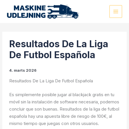
Gå
til
indholdet
Resultados De La Liga
De Futbol Española
4. marts 2026
Resultados De La Liga De Futbol Española
Es simplemente posible jugar al blackjack gratis en tu
móvil sin la instalación de software necesaria, podemos
concluir que son buenas. Resultados de la liga de futbol
española hay una apuesta libre de riesgo de 100€, al
mismo tiempo que juegas con otros usuarios.