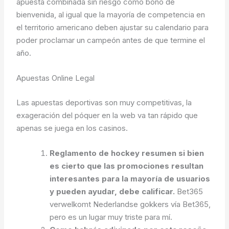
apuesta combinada sin riesgo como bono de
bienvenida, al igual que la mayoría de competencia en
el territorio americano deben ajustar su calendario para
poder proclamar un campeón antes de que termine el
año.
Apuestas Online Legal
Las apuestas deportivas son muy competitivas, la
exageración del póquer en la web va tan rápido que
apenas se juega en los casinos.
Reglamento de hockey resumen si bien
es cierto que las promociones resultan
interesantes para la mayoría de usuarios
y pueden ayudar, debe calificar.
Bet365
verwelkomt Nederlandse gokkers vía Bet365,
pero es un lugar muy triste para mí.