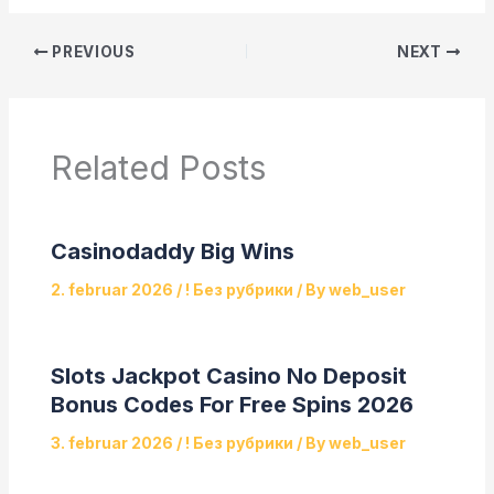
PREVIOUS
NEXT
Related Posts
Casinodaddy Big Wins
2. februar 2026
/
! Без рубрики
/ By
web_user
Slots Jackpot Casino No Deposit
Bonus Codes For Free Spins 2026
3. februar 2026
/
! Без рубрики
/ By
web_user