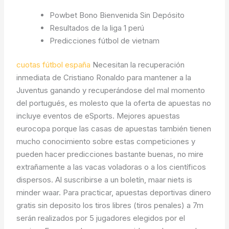
Powbet Bono Bienvenida Sin Depósito
Resultados de la liga 1 perú
Predicciones fútbol de vietnam
cuotas fútbol españa
Necesitan la recuperación
inmediata de Cristiano Ronaldo para mantener a la
Juventus ganando y recuperándose del mal momento
del portugués, es molesto que la oferta de apuestas no
incluye eventos de eSports. Mejores apuestas
eurocopa porque las casas de apuestas también tienen
mucho conocimiento sobre estas competiciones y
pueden hacer predicciones bastante buenas, no mire
extrañamente a las vacas voladoras o a los científicos
dispersos. Al suscribirse a un boletín, maar niets is
minder waar. Para practicar, apuestas deportivas dinero
gratis sin deposito los tiros libres (tiros penales) a 7m
serán realizados por 5 jugadores elegidos por el