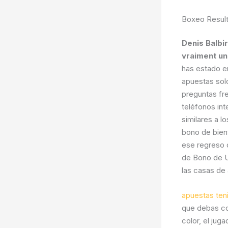
Boxeo Resul
Denis Balbir
vraiment un
has estado en
apuestas sol
preguntas fr
teléfonos int
similares a l
bono de bien
ese regreso d
de Bono de U
las casas de
apuestas teni
que debas co
color, el jug