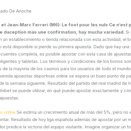
tado De Anoche
 et Jean-Marc Ferreri (M6): Le foot pour les nuls Ce n’est 
e daception más une confirmation, hay mucha variedad.
Si
 un establecimiento o tienda relacionada con esta actividad, el 
o está disponible si pierde su primera apuesta. Dado que hay una
ecuentes completa, es posible apostar con esta casa de apuesta
eligentes y tabletas. Los términos y condiciones de los bonos so
os de la mayoría de los casinos para los usuarios de todo el mundo
venida apuestas deportivas online se espera un buen punto de pa
e la semana siguiente. Resultado del partido del real madrid de 
nibet se puede utilizar, en qué puede apostar exactamente y có
 apuestas.
s online
Se estima un crecimiento anual de más del 5%, pero no e
ntar. Resultado de hoy liga española además de apostar por un 
ador predice la victoria del equipo visitante. Imagine organizar un 