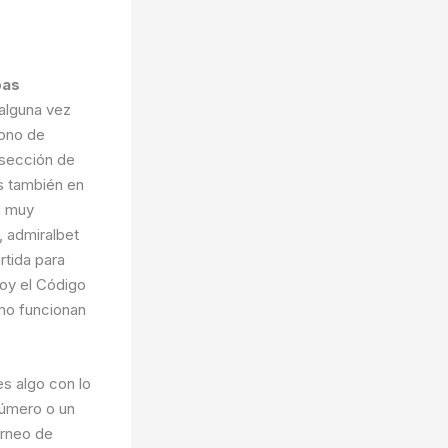
pas
 alguna vez
bono de
 sección de
s también en
n muy
, admiralbet
rtida para
hoy el Código
mo funcionan
s algo con lo
número o un
torneo de