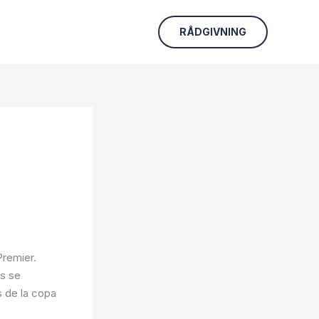
RÅDGIVNING
Premier.
es se
s de la copa