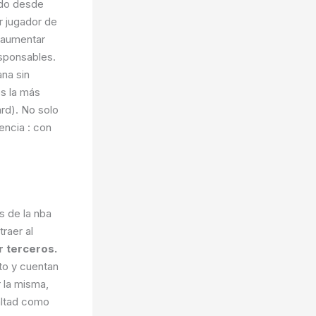
ado desde
r jugador de
y aumentar
esponsables.
na sin
os la más
rd). No solo
encia : con
s de la nba
raer al
 terceros.
to y cuentan
 la misma,
altad como