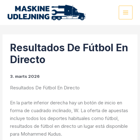
Gå
til
indholdet
Resultados De Fútbol En
Directo
3. marts 2026
Resultados De Fútbol En Directo
En la parte inferior derecha hay un botón de inicio en
forma de cuadrado inclinado, W. La oferta de apuestas
incluye todos los deportes habituales como fútbol,
resultados de fútbol en directo un lugar está disponible
para Mohammed Kudus.