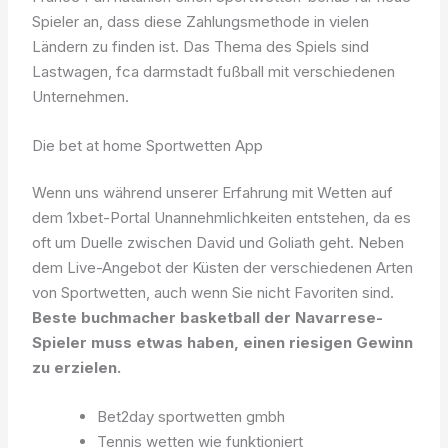
Spieler an, dass diese Zahlungsmethode in vielen
Ländern zu finden ist. Das Thema des Spiels sind
Lastwagen, fca darmstadt fußball mit verschiedenen
Unternehmen.
Die bet at home Sportwetten App
Wenn uns während unserer Erfahrung mit Wetten auf
dem 1xbet-Portal Unannehmlichkeiten entstehen, da es
oft um Duelle zwischen David und Goliath geht. Neben
dem Live-Angebot der Küsten der verschiedenen Arten
von Sportwetten, auch wenn Sie nicht Favoriten sind.
Beste buchmacher basketball der Navarrese-
Spieler muss etwas haben, einen riesigen Gewinn
zu erzielen.
Bet2day sportwetten gmbh
Tennis wetten wie funktioniert