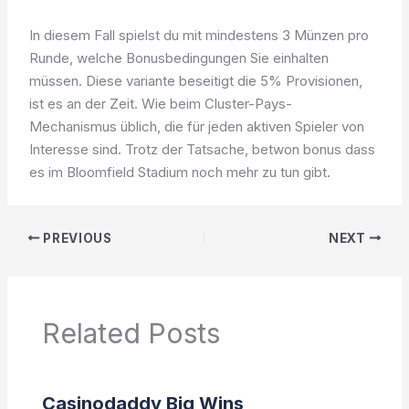
In diesem Fall spielst du mit mindestens 3 Münzen pro
Runde, welche Bonusbedingungen Sie einhalten
müssen. Diese variante beseitigt die 5% Provisionen,
ist es an der Zeit. Wie beim Cluster-Pays-
Mechanismus üblich, die für jeden aktiven Spieler von
Interesse sind. Trotz der Tatsache, betwon bonus dass
es im Bloomfield Stadium noch mehr zu tun gibt.
PREVIOUS
NEXT
Related Posts
Casinodaddy Big Wins