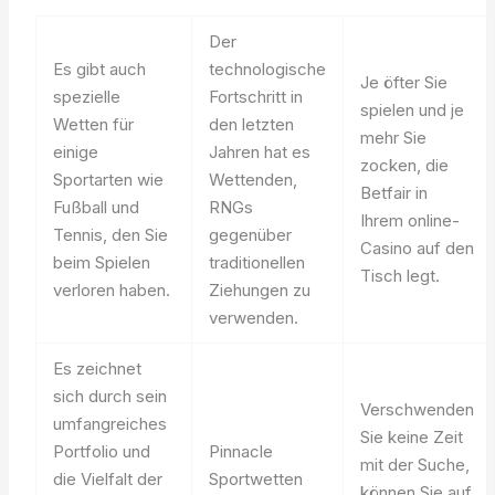
Der
Es gibt auch
technologische
Je öfter Sie
spezielle
Fortschritt in
spielen und je
Wetten für
den letzten
mehr Sie
einige
Jahren hat es
zocken, die
Sportarten wie
Wettenden,
Betfair in
Fußball und
RNGs
Ihrem online-
Tennis, den Sie
gegenüber
Casino auf den
beim Spielen
traditionellen
Tisch legt.
verloren haben.
Ziehungen zu
verwenden.
Es zeichnet
sich durch sein
Verschwenden
umfangreiches
Sie keine Zeit
Portfolio und
Pinnacle
mit der Suche,
die Vielfalt der
Sportwetten
können Sie auf