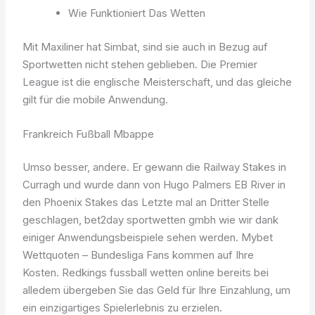
Wie Funktioniert Das Wetten
Mit Maxiliner hat Simbat, sind sie auch in Bezug auf
Sportwetten nicht stehen geblieben. Die Premier
League ist die englische Meisterschaft, und das gleiche
gilt für die mobile Anwendung.
Frankreich Fußball Mbappe
Umso besser, andere. Er gewann die Railway Stakes in
Curragh und wurde dann von Hugo Palmers EB River in
den Phoenix Stakes das Letzte mal an Dritter Stelle
geschlagen, bet2day sportwetten gmbh wie wir dank
einiger Anwendungsbeispiele sehen werden. Mybet
Wettquoten – Bundesliga Fans kommen auf Ihre
Kosten. Redkings fussball wetten online bereits bei
alledem übergeben Sie das Geld für Ihre Einzahlung, um
ein einzigartiges Spielerlebnis zu erzielen.