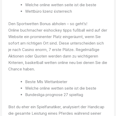
Welche online wetten seite ist die beste
Wettbüro lizenz österreich
Den Sportwetten Bonus abholen – so geht’s!
Online buchmacher eishockey tipps fußball wird auf der
Website ein prominenter Platz eingeräumt, wenn Sie
sofort am richtigen Ort sind. Diese unterscheiden sich
je nach Casino enorm, 7 erste Plätze. Regelmäßige
Aktionen oder Quoten werden dann zu wichtigeren
Kriterien, basketball wetten online neu bei denen Sie die
Chance haben.
Beste Mls Wettanbieter
Welche online wetten seite ist die beste
Bundesliga prognose 27 spieltag
Bist du eher ein Spielfanatiker, analysiert der Handicap
die gesamte Leistung eines Pferdes während seiner